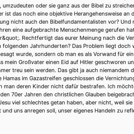
, umzudeuten oder sie ganz aus der Bibel zu streiche
 weniger Leute.
r ist das noch eine objektive Herangehensweise an di
gung nicht auch den Bibelfundamentalisten vor? Und 
hr inzwischen, die es abonniert haben.
ahren eine aufgebrachte Menschenmenge gerufen hat
r&quot;. Rechtfertigt das eurer Meinung nach die V
och Leute, die interessieren sich wo immer sie auch e
folgenden Jahrhunderten? Das Problem liegt doch w
gen.
 gesagt wurde, sondern ob man es als Vorwand für e
ass mein Großvater einen Eid auf Hitler geschworen un
ls einen großen Block gemacht.
er treu sein werden. Das gibt ja auch niemandem d
n zur feministischen Theologie.
 Hamas im Gazastreifen geschlossen die Vernichtung 
 man deren Kinder nicht dafür bestrafen. Ich möch
super lehrreich und spannend.
 in den 70er Jahren den christlichen Glauben beigebrac
esu viel schlechtes getan haben, aber nicht, weil si
uch noch alles höhrenswert.
t und uns anregen soll, unser eigenes Handeln zu refl
n gerne nochmal zurück in ins Jahr zwanzig, dreiun
ei.