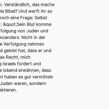
n. Verständlich, das mache
e Bibel? Und werft ihr so
noch eine Frage: Selbst
: &quot;Sein Blut komme
erfolgung von Juden und
insteigen dann in unsere
oanders. Nicht in der
ine Verfolgung nehmen
d gelobt hat, dass er und
as Recht, mich
Israels fordert und
te lobend erwähnen, dass
ht haben es gut vermitteln
e Juden waren, sondern
ektieren.
dzwanzig andere Welt und