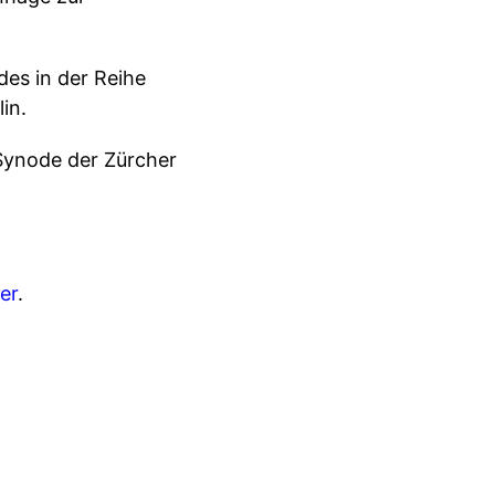
es in der Reihe
in.
Synode der Zürcher
er
.