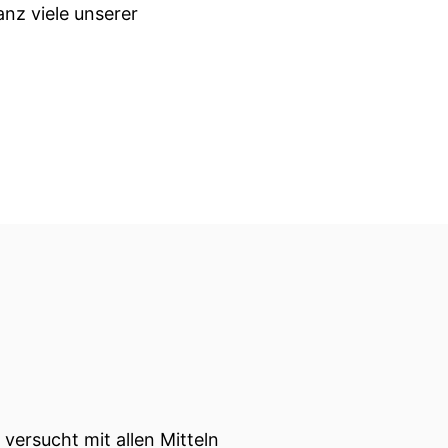
anz viele unserer
en hat.
er, sie ist zum zweit mal
chen Theologie dabei?
versucht mit allen Mitteln