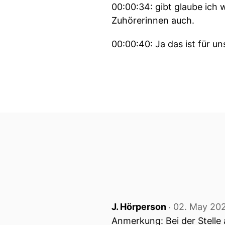
00:00:34: gibt glaube ich w
Zuhörerinnen auch.
00:00:40: Ja das ist für u
00:00:43: Und wir haben h
00:00:49: Das Schöne ist si
hier.
00:00:54: Herzlich willk
00:00:56: Danke schön wied
00:00:59: Ja, wer von Anfa
00:01:03: Tanja Oldenhage 
J. Hörperson
02. May 20
‧
Anmerkung: Bei der Stelle 
00:01:08: Ich glaube so wi