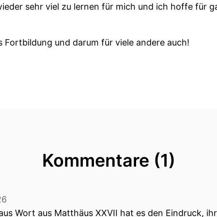
ieder sehr viel zu lernen für mich und ich hoffe für g
ns Fortbildung und darum für viele andere auch!
eute eine Gäste die uns bei diesem Thema viel zu sag
e ist hier schon ganz erfahren Sie erkennt alles wied
ommen Tanja Oldenhaage.
er hier zu sein.
Kommentare (1)
ng an dabei ist, weiß sofort.
war doch in der Folge die blühte Zeit der feministis
26
aus Wort aus Matthäus XXVII hat es den Eindruck, ihr 
rklich, dass sich da die Leute dran erinnern können!