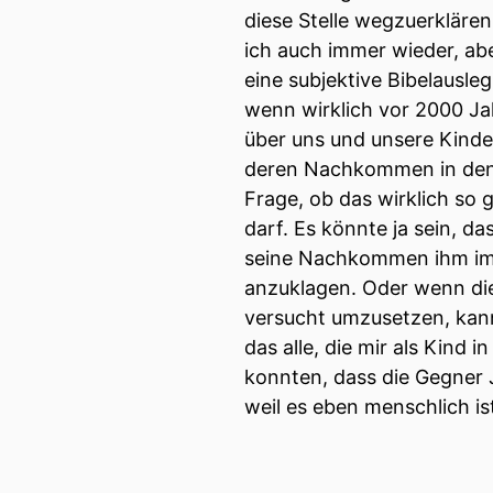
diese Stelle wegzuerklären
00:01:12: Es waren damals
ich auch immer wieder, abe
eine subjektive Bibelausle
00:01:14: Wir sind viel me
wenn wirklich vor 2000 J
über uns und unsere Kinde
00:01:17: aber wir haben d
deren Nachkommen in den 
Geschichte für frühere Fol
Frage, ob das wirklich so
darf. Es könnte ja sein, d
00:01:24: Wir haben dama
seine Nachkommen ihm imm
00:01:26: fünf sechs folge
anzuklagen. Oder wenn die
versucht umzusetzen, kann
00:01:29: das war für uns 
das alle, die mir als Kind
konnten, dass die Gegner J
00:01:31: dass ist heute a
weil es eben menschlich is
00:01:33: also da kann ma
so Corona war schon vorb