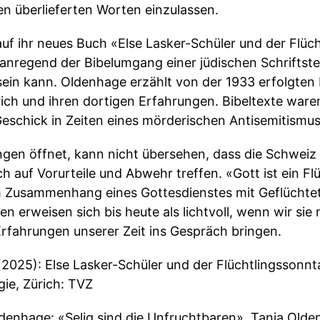
n überlieferten Worten einzulassen.
f ihr neues Buch «Else Lasker-Schüler und der Flüch
anregend der Bibelumgang einer jüdischen Schriftstel
sein kann. Oldenhage erzählt von der 1933 erfolgten 
ich und ihren dortigen Erfahrungen. Bibeltexte waren
 Geschick in Zeiten eines mörderischen Antisemitismu
ngen öffnet, kann nicht übersehen, dass die Schweiz
ach auf Vorurteile und Abwehr treffen. «Gott ist ein Flü
m Zusammenhang eines Gottesdienstes mit Geflüchtet
n erweisen sich bis heute als lichtvoll, wenn wir sie 
Erfahrungen unserer Zeit ins Gespräch bringen.
2025): Else Lasker-Schüler und der Flüchtlingssonnta
gie, Zürich: TVZ
denhage: «Selig sind die Unfruchtbaren». Tania Olde