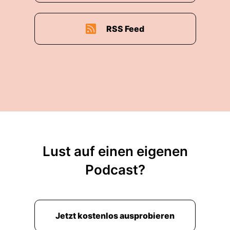
00:02:24: Wo habe ich das schon wieder ja
zugesagt und deshalb bin ich ganz besonders
froh hier heute eine Gesprächspartnerin zu
RSS Feed
treffen.
00:02:33: Es wurde auch höchste Zeit, dass du
einmal bei uns in Geistzeit zu Gast bist.
00:02:38: Herzlich willkommen, Christina
Osterau!
00:02:40: Hallo Andi, ich glaube mich sehr viel
zu sein.
Lust auf einen eigenen
00:02:42: Ich teile nämlich total eure
Podcast?
Überzeugung, dass es noch viel mehr zu
entdecken und zu diskutieren gibt.
00:02:48: Ja Ja, klasse.
Jetzt kostenlos ausprobieren