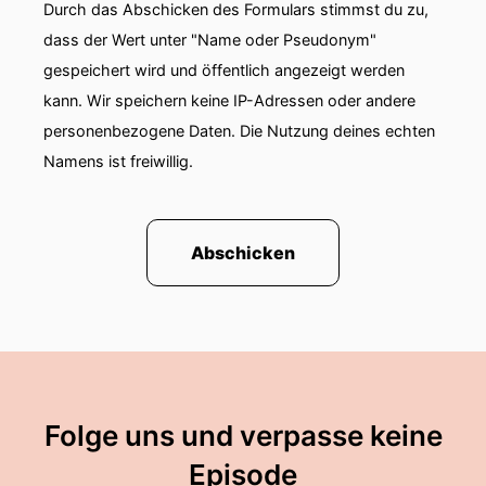
Durch das Abschicken des Formulars stimmst du zu,
und wie wir als Kirche unseren Glaubengestalt
gewinnen lassen und auch über das, was wir so
dass der Wert unter "Name oder Pseudonym"
glauben.
gespeichert wird und öffentlich angezeigt werden
kann. Wir speichern keine IP-Adressen oder andere
00:01:26: Und das aber bitteschön mitten im
personenbezogene Daten. Die Nutzung deines echten
Leben, mitten in einer Zeit die vor großen
Namens ist freiwillig.
Herausforderungen steht?
00:01:32: Wir versuchen uns an eine Theologie,
die in der Welt bleibt und die
Abschicken
Zeitgenossenschaft mag!
00:01:39: Das ist dann auch das Spiel mit
Zeitgeist und Geistzeit.
00:01:44: unser Thema heute – wie würde Jesus
seine KI
Folge uns und verpasse keine
00:01:48: trainieren?!
Episode