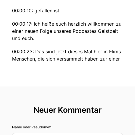
00:00:10: gefallen ist.
00:00:17: Ich heiße euch herzlich willkommen zu
einer neuen Folge unseres Podcastes Geistzeit
und euch.
00:00:23: Das sind jetzt dieses Mal hier in Flims
Menschen, die sich versammelt haben zur einer
Live-Podcast Aufnahme.
00:00:30: ich denke ungefähr so zehn Leute
oder so sind wir zusammen in einer tollen Villa
und es ist richtig gemütlich in einer betörend
schön verschneiden Winterlandschaft.
Neuer Kommentar
00:00:43: großartig dass sie Interesse hat und
zwar Interesse an unserer Live-
Name oder Pseudonym
Podcastaufnahme im Rahmen der